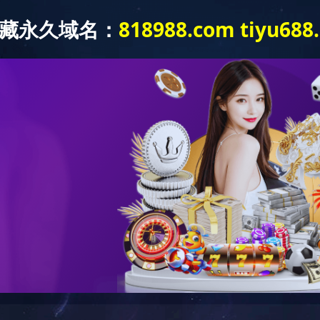
官方网页
华体会官方网页
工程案例
技术支持
人才
版
版-华体会(中国)
t Us
华体会官方网页版
华体会官方网页版-华体会(中国)
联系我们
-
-
联系我们