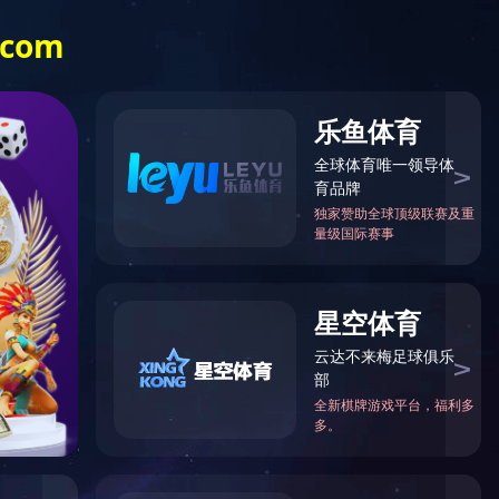
设为华体会官方网页版
加入收藏
资源
联系我们
友情链接