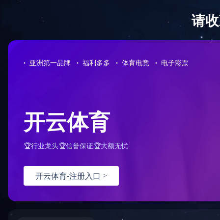
华体会官方网页版
华体会官方网页
华体会官方网页
华体会
版
版-华体会(中国)
联系我们
Contac
联系我们