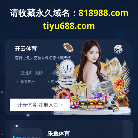
华体会官方网页版
华体会官方网页
华体会官方网页
华体会官方网页
华体会官方网页
版
版-华体会(中国)
版
版-华体会(中国)
华体会官方网页版-华体会
About Wude
华体会官方网页版
-
人才文化
人才战略