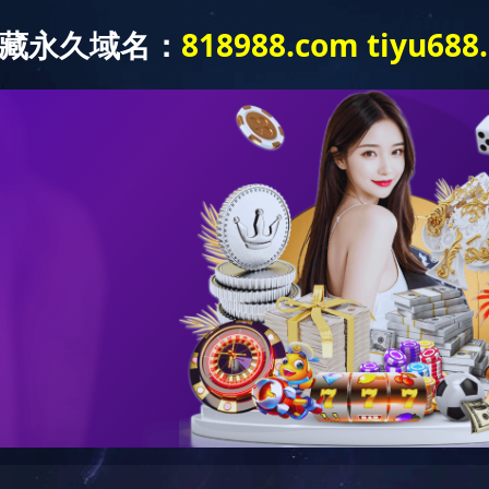
官方网页
华体会官方网页
工程案例
技术支持
人才
版
版-华体会(中国)
版-华体会(中国)
Wude
华体会官方网页版
人才资源
人才战略
-
-
人才战略