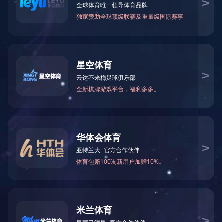
厂址
河南·郑州·荥阳建筑机
版权所有©华体会官方网页版-华体会(中国)